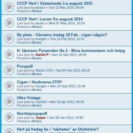
CCCP Herf i Västerlanda 1:a augusti 2015
Last post by
jacob.t
«
Tue 12 May 2015, 09:04
Posted in
Allmänt
CCCP Herf i Lerum 9:e augusti 2014
Last post by
jacob.t
«
Wed 07 May 2014, 10:20
Posted in
Allmänt
Ny plats - Värnamo tisdag 18 Feb - cigarr någon?
Last post by
Kungen
«
Thu 13 Feb 2014, 11:51
Posted in
Allmänt
H. Upmann Pyramides No.2 - Mina kommentarer och betyg
Last post by
Daniel P
«
Sun 15 Sep 2013, 18:35
Posted in
Allmänt
Provpuff
Last post by
Martin CCR
«
Sat 09 Feb 2013, 09:18
Posted in
Allmänt
Cigarr i Huskvarna 27/9?
Last post by
Kungen
«
Mon 24 Sep 2012, 21:49
Posted in
Allmänt
Ultra Vintage
Last post by
carl164
«
Mon 02 Apr 2012, 09:20
Posted in
Allmänt
Norrköpingspuff
Last post by
Joppe
«
Sun 08 Jan 2012, 14:55
Posted in
Allmänt
Herf på fredag 6e i "närheten" av Olofström?