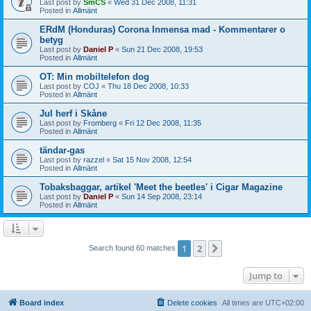
Last post by
SmCS
«
Wed 31 Dec 2008, 11:31
Posted in
Allmänt
ERdM (Honduras) Corona Inmensa mad - Kommentarer o
betyg
Last post by
Daniel P
«
Sun 21 Dec 2008, 19:53
Posted in
Allmänt
OT: Min mobiltelefon dog
Last post by
COJ
«
Thu 18 Dec 2008, 10:33
Posted in
Allmänt
Jul herf i Skåne
Last post by
Fromberg
«
Fri 12 Dec 2008, 11:35
Posted in
Allmänt
tändar-gas
Last post by
razzel
«
Sat 15 Nov 2008, 12:54
Posted in
Allmänt
Tobaksbaggar, artikel 'Meet the beetles' i Cigar Magazine
Last post by
Daniel P
«
Sun 14 Sep 2008, 23:14
Posted in
Allmänt
1
2
Next
Search found 60 matches
Jump to
Board index
Delete cookies
All times are
UTC+02:00