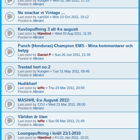
Last post by
Kungen
«
Mon 02 Jan 2012, 17:23
Posted in
Allmänt
Nu snackar vi Vintage ...
Last post by
carl164
«
Mon 10 Oct 2011, 19:12
Posted in
Allmänt
Kuvöspuffning 3 alt 4:e augusti
Last post by
Härelind
«
Wed 03 Aug 2011, 11:25
Posted in
Allmänt
Punch (Honduras) Champion EMS - Mina kommentarer och
betyg
Last post by
Daniel P
«
Sun 26 Jun 2011, 21:39
Posted in
Allmänt
Trestad hert no.2
Last post by
Kungen
«
Tue 31 May 2011, 09:45
Posted in
Allmänt
Hudikherf
Last post by
leffe
«
Thu 24 Mar 2011, 20:59
Posted in
Allmänt
MASH#8, 6:e Augusti 2011!
Last post by
COJ
«
Wed 23 Mar 2011, 08:00
Posted in
Allmänt
Världen är liten
Last post by
leffe
«
Sun 06 Mar 2011, 21:49
Posted in
Allmänt
Loungepuffning i kväll 21/1-2010
Last post by
Härelind
«
Fri 21 Jan 2011, 10:01