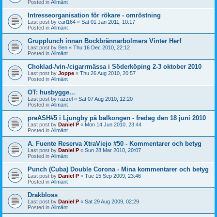
Posted in
Allmänt
Intresseorganisation för rökare - omröstning
Last post by
carl164
«
Sat 01 Jan 2011, 10:17
Posted in
Allmänt
Grupplunch innan Bockbrännarbolmers Vinter Herf
Last post by
Ben
«
Thu 16 Dec 2010, 22:12
Posted in
Allmänt
Choklad-/vin-/cigarrmässa i Söderköping 2-3 oktober 2010
Last post by
Joppe
«
Thu 26 Aug 2010, 20:57
Posted in
Allmänt
OT: husbygge...
Last post by
razzel
«
Sat 07 Aug 2010, 12:20
Posted in
Allmänt
preASH#5 i Ljungby på balkongen - fredag den 18 juni 2010
Last post by
Daniel P
«
Mon 14 Jun 2010, 23:44
Posted in
Allmänt
A. Fuente Reserva XtraViejo #50 - Kommentarer och betyg
Last post by
Daniel P
«
Sun 28 Mar 2010, 20:07
Posted in
Allmänt
Punch (Cuba) Double Corona - Mina kommentarer och betyg
Last post by
Daniel P
«
Tue 15 Sep 2009, 23:46
Posted in
Allmänt
Drakbloss
Last post by
Daniel P
«
Sat 29 Aug 2009, 02:29
Posted in
Allmänt