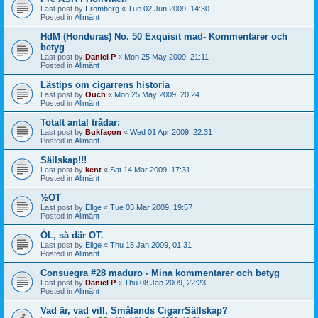
Last post by
Fromberg
«
Tue 02 Jun 2009, 14:30
Posted in
Allmänt
HdM (Honduras) No. 50 Exquisit mad- Kommentarer och
betyg
Last post by
Daniel P
«
Mon 25 May 2009, 21:11
Posted in
Allmänt
Lästips om cigarrens historia
Last post by
Ouch
«
Mon 25 May 2009, 20:24
Posted in
Allmänt
Totalt antal trådar:
Last post by
Bukfaçon
«
Wed 01 Apr 2009, 22:31
Posted in
Allmänt
Sällskap!!!
Last post by
kent
«
Sat 14 Mar 2009, 17:31
Posted in
Allmänt
½OT
Last post by
Ellge
«
Tue 03 Mar 2009, 19:57
Posted in
Allmänt
ÖL, så där OT.
Last post by
Ellge
«
Thu 15 Jan 2009, 01:31
Posted in
Allmänt
Consuegra #28 maduro - Mina kommentarer och betyg
Last post by
Daniel P
«
Thu 08 Jan 2009, 22:23
Posted in
Allmänt
Vad är, vad vill, Smålands CigarrSällskap?