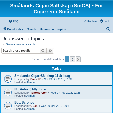
Smålands CigarrSällskap (SmCS) • För
Cigarren i Småland
FAQ
Register
Login
S
Board index
Search
Unanswered topics
e
Unanswered topics
a
Go to advanced search
r
Search
Advanced search
c
1
2
Next
Search found 60 matches
h
Topics
Smålands CigarrSällskap 11 år idag
Last post by
Daniel P
«
Sat 13 Oct 2018, 01:31
Posted in
Allmänt
IKEA-dor (Billydor etc)
Last post by
Tenorfürsten
«
Wed 07 Feb 2018, 22:25
Posted in
Allmänt
Butt Science
Last post by
Ouch
«
Wed 30 Mar 2016, 00:41
Posted in
Allmänt