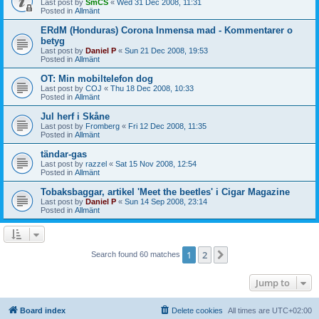
Last post by
SmCS
«
Wed 31 Dec 2008, 11:31
Posted in
Allmänt
ERdM (Honduras) Corona Inmensa mad - Kommentarer o
betyg
Last post by
Daniel P
«
Sun 21 Dec 2008, 19:53
Posted in
Allmänt
OT: Min mobiltelefon dog
Last post by
COJ
«
Thu 18 Dec 2008, 10:33
Posted in
Allmänt
Jul herf i Skåne
Last post by
Fromberg
«
Fri 12 Dec 2008, 11:35
Posted in
Allmänt
tändar-gas
Last post by
razzel
«
Sat 15 Nov 2008, 12:54
Posted in
Allmänt
Tobaksbaggar, artikel 'Meet the beetles' i Cigar Magazine
Last post by
Daniel P
«
Sun 14 Sep 2008, 23:14
Posted in
Allmänt
1
2
Next
Search found 60 matches
Jump to
Board index
Delete cookies
All times are
UTC+02:00