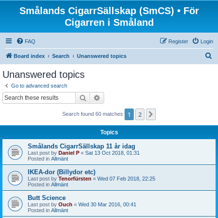
Smålands CigarrSällskap (SmCS) • För
Cigarren i Småland
FAQ
Register
Login
S
Board index
Search
Unanswered topics
e
Unanswered topics
a
Go to advanced search
r
Search
Advanced search
c
1
2
Next
Search found 60 matches
h
Topics
Smålands CigarrSällskap 11 år idag
Last post by
Daniel P
«
Sat 13 Oct 2018, 01:31
Posted in
Allmänt
IKEA-dor (Billydor etc)
Last post by
Tenorfürsten
«
Wed 07 Feb 2018, 22:25
Posted in
Allmänt
Butt Science
Last post by
Ouch
«
Wed 30 Mar 2016, 00:41
Posted in
Allmänt