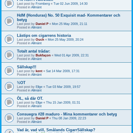
Last post by
Fromberg
«
Tue 02 Jun 2009, 14:30
Posted in
Allmänt
HdM (Honduras) No. 50 Exquisit mad- Kommentarer och
betyg
Last post by
Daniel P
«
Mon 25 May 2009, 21:11
Posted in
Allmänt
Lästips om cigarrens historia
Last post by
Ouch
«
Mon 25 May 2009, 20:24
Posted in
Allmänt
Totalt antal trådar:
Last post by
Bukfaçon
«
Wed 01 Apr 2009, 22:31
Posted in
Allmänt
Sällskap!!!
Last post by
kent
«
Sat 14 Mar 2009, 17:31
Posted in
Allmänt
½OT
Last post by
Ellge
«
Tue 03 Mar 2009, 19:57
Posted in
Allmänt
ÖL, så där OT.
Last post by
Ellge
«
Thu 15 Jan 2009, 01:31
Posted in
Allmänt
Consuegra #28 maduro - Mina kommentarer och betyg
Last post by
Daniel P
«
Thu 08 Jan 2009, 22:23
Posted in
Allmänt
Vad är, vad vill, Smålands CigarrSällskap?