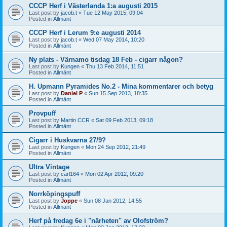
CCCP Herf i Västerlanda 1:a augusti 2015
Last post by
jacob.t
«
Tue 12 May 2015, 09:04
Posted in
Allmänt
CCCP Herf i Lerum 9:e augusti 2014
Last post by
jacob.t
«
Wed 07 May 2014, 10:20
Posted in
Allmänt
Ny plats - Värnamo tisdag 18 Feb - cigarr någon?
Last post by
Kungen
«
Thu 13 Feb 2014, 11:51
Posted in
Allmänt
H. Upmann Pyramides No.2 - Mina kommentarer och betyg
Last post by
Daniel P
«
Sun 15 Sep 2013, 18:35
Posted in
Allmänt
Provpuff
Last post by
Martin CCR
«
Sat 09 Feb 2013, 09:18
Posted in
Allmänt
Cigarr i Huskvarna 27/9?
Last post by
Kungen
«
Mon 24 Sep 2012, 21:49
Posted in
Allmänt
Ultra Vintage
Last post by
carl164
«
Mon 02 Apr 2012, 09:20
Posted in
Allmänt
Norrköpingspuff
Last post by
Joppe
«
Sun 08 Jan 2012, 14:55
Posted in
Allmänt
Herf på fredag 6e i "närheten" av Olofström?