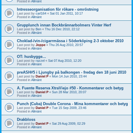
Posted in
Allmänt
Intresseorganisation för rökare - omröstning
Last post by
carl164
«
Sat 01 Jan 2011, 10:17
Posted in
Allmänt
Grupplunch innan Bockbrännarbolmers Vinter Herf
Last post by
Ben
«
Thu 16 Dec 2010, 22:12
Posted in
Allmänt
Choklad-/vin-/cigarrmässa i Söderköping 2-3 oktober 2010
Last post by
Joppe
«
Thu 26 Aug 2010, 20:57
Posted in
Allmänt
OT: husbygge...
Last post by
razzel
«
Sat 07 Aug 2010, 12:20
Posted in
Allmänt
preASH#5 i Ljungby på balkongen - fredag den 18 juni 2010
Last post by
Daniel P
«
Mon 14 Jun 2010, 23:44
Posted in
Allmänt
A. Fuente Reserva XtraViejo #50 - Kommentarer och betyg
Last post by
Daniel P
«
Sun 28 Mar 2010, 20:07
Posted in
Allmänt
Punch (Cuba) Double Corona - Mina kommentarer och betyg
Last post by
Daniel P
«
Tue 15 Sep 2009, 23:46
Posted in
Allmänt
Drakbloss
Last post by
Daniel P
«
Sat 29 Aug 2009, 02:29
Posted in
Allmänt