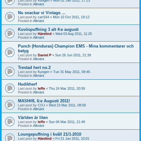
Last post by
Kungen
«
Mon 02 Jan 2012, 17:23
Posted in
Allmänt
Nu snackar vi Vintage ...
Last post by
carl164
«
Mon 10 Oct 2011, 19:12
Posted in
Allmänt
Kuvöspuffning 3 alt 4:e augusti
Last post by
Härelind
«
Wed 03 Aug 2011, 11:25
Posted in
Allmänt
Punch (Honduras) Champion EMS - Mina kommentarer och
betyg
Last post by
Daniel P
«
Sun 26 Jun 2011, 21:39
Posted in
Allmänt
Trestad hert no.2
Last post by
Kungen
«
Tue 31 May 2011, 09:45
Posted in
Allmänt
Hudikherf
Last post by
leffe
«
Thu 24 Mar 2011, 20:59
Posted in
Allmänt
MASH#8, 6:e Augusti 2011!
Last post by
COJ
«
Wed 23 Mar 2011, 08:00
Posted in
Allmänt
Världen är liten
Last post by
leffe
«
Sun 06 Mar 2011, 21:49
Posted in
Allmänt
Loungepuffning i kväll 21/1-2010
Last post by
Härelind
«
Fri 21 Jan 2011, 10:01