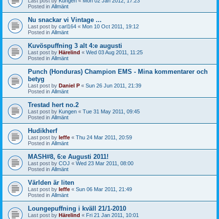
Last post by
Kungen
«
Mon 02 Jan 2012, 17:23
Posted in
Allmänt
Nu snackar vi Vintage ...
Last post by
carl164
«
Mon 10 Oct 2011, 19:12
Posted in
Allmänt
Kuvöspuffning 3 alt 4:e augusti
Last post by
Härelind
«
Wed 03 Aug 2011, 11:25
Posted in
Allmänt
Punch (Honduras) Champion EMS - Mina kommentarer och
betyg
Last post by
Daniel P
«
Sun 26 Jun 2011, 21:39
Posted in
Allmänt
Trestad hert no.2
Last post by
Kungen
«
Tue 31 May 2011, 09:45
Posted in
Allmänt
Hudikherf
Last post by
leffe
«
Thu 24 Mar 2011, 20:59
Posted in
Allmänt
MASH#8, 6:e Augusti 2011!
Last post by
COJ
«
Wed 23 Mar 2011, 08:00
Posted in
Allmänt
Världen är liten
Last post by
leffe
«
Sun 06 Mar 2011, 21:49
Posted in
Allmänt
Loungepuffning i kväll 21/1-2010
Last post by
Härelind
«
Fri 21 Jan 2011, 10:01