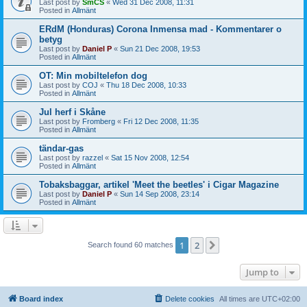
Last post by
SmCS
«
Wed 31 Dec 2008, 11:31
Posted in
Allmänt
ERdM (Honduras) Corona Inmensa mad - Kommentarer o
betyg
Last post by
Daniel P
«
Sun 21 Dec 2008, 19:53
Posted in
Allmänt
OT: Min mobiltelefon dog
Last post by
COJ
«
Thu 18 Dec 2008, 10:33
Posted in
Allmänt
Jul herf i Skåne
Last post by
Fromberg
«
Fri 12 Dec 2008, 11:35
Posted in
Allmänt
tändar-gas
Last post by
razzel
«
Sat 15 Nov 2008, 12:54
Posted in
Allmänt
Tobaksbaggar, artikel 'Meet the beetles' i Cigar Magazine
Last post by
Daniel P
«
Sun 14 Sep 2008, 23:14
Posted in
Allmänt
1
2
Next
Search found 60 matches
Jump to
Board index
Delete cookies
All times are
UTC+02:00