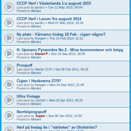
CCCP Herf i Västerlanda 1:a augusti 2015
Last post by
jacob.t
«
Tue 12 May 2015, 09:04
Posted in
Allmänt
CCCP Herf i Lerum 9:e augusti 2014
Last post by
jacob.t
«
Wed 07 May 2014, 10:20
Posted in
Allmänt
Ny plats - Värnamo tisdag 18 Feb - cigarr någon?
Last post by
Kungen
«
Thu 13 Feb 2014, 11:51
Posted in
Allmänt
H. Upmann Pyramides No.2 - Mina kommentarer och betyg
Last post by
Daniel P
«
Sun 15 Sep 2013, 18:35
Posted in
Allmänt
Provpuff
Last post by
Martin CCR
«
Sat 09 Feb 2013, 09:18
Posted in
Allmänt
Cigarr i Huskvarna 27/9?
Last post by
Kungen
«
Mon 24 Sep 2012, 21:49
Posted in
Allmänt
Ultra Vintage
Last post by
carl164
«
Mon 02 Apr 2012, 09:20
Posted in
Allmänt
Norrköpingspuff
Last post by
Joppe
«
Sun 08 Jan 2012, 14:55
Posted in
Allmänt
Herf på fredag 6e i "närheten" av Olofström?