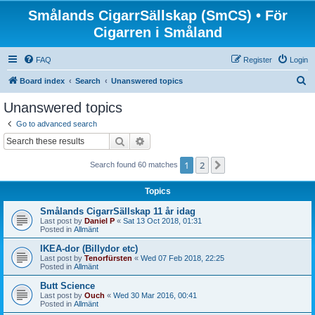
Smålands CigarrSällskap (SmCS) • För
Cigarren i Småland
FAQ
Register
Login
S
Board index
Search
Unanswered topics
e
Unanswered topics
a
Go to advanced search
r
Search
Advanced search
c
1
2
Next
Search found 60 matches
h
Topics
Smålands CigarrSällskap 11 år idag
Last post by
Daniel P
«
Sat 13 Oct 2018, 01:31
Posted in
Allmänt
IKEA-dor (Billydor etc)
Last post by
Tenorfürsten
«
Wed 07 Feb 2018, 22:25
Posted in
Allmänt
Butt Science
Last post by
Ouch
«
Wed 30 Mar 2016, 00:41
Posted in
Allmänt