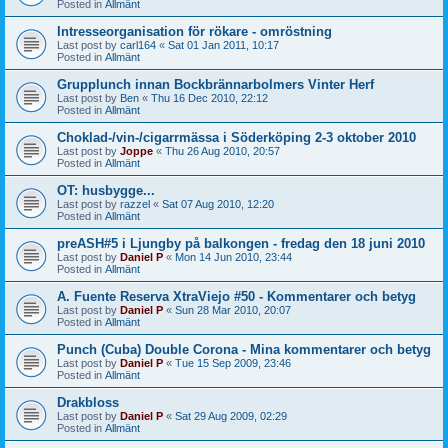
Posted in
Allmänt
Intresseorganisation för rökare - omröstning
Last post by
carl164
«
Sat 01 Jan 2011, 10:17
Posted in
Allmänt
Grupplunch innan Bockbrännarbolmers Vinter Herf
Last post by
Ben
«
Thu 16 Dec 2010, 22:12
Posted in
Allmänt
Choklad-/vin-/cigarrmässa i Söderköping 2-3 oktober 2010
Last post by
Joppe
«
Thu 26 Aug 2010, 20:57
Posted in
Allmänt
OT: husbygge...
Last post by
razzel
«
Sat 07 Aug 2010, 12:20
Posted in
Allmänt
preASH#5 i Ljungby på balkongen - fredag den 18 juni 2010
Last post by
Daniel P
«
Mon 14 Jun 2010, 23:44
Posted in
Allmänt
A. Fuente Reserva XtraViejo #50 - Kommentarer och betyg
Last post by
Daniel P
«
Sun 28 Mar 2010, 20:07
Posted in
Allmänt
Punch (Cuba) Double Corona - Mina kommentarer och betyg
Last post by
Daniel P
«
Tue 15 Sep 2009, 23:46
Posted in
Allmänt
Drakbloss
Last post by
Daniel P
«
Sat 29 Aug 2009, 02:29
Posted in
Allmänt