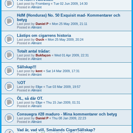
Last post by
Fromberg
«
Tue 02 Jun 2009, 14:30
Posted in
Allmänt
HdM (Honduras) No. 50 Exquisit mad- Kommentarer och
betyg
Last post by
Daniel P
«
Mon 25 May 2009, 21:11
Posted in
Allmänt
Lästips om cigarrens historia
Last post by
Ouch
«
Mon 25 May 2009, 20:24
Posted in
Allmänt
Totalt antal trådar:
Last post by
Bukfaçon
«
Wed 01 Apr 2009, 22:31
Posted in
Allmänt
Sällskap!!!
Last post by
kent
«
Sat 14 Mar 2009, 17:31
Posted in
Allmänt
½OT
Last post by
Ellge
«
Tue 03 Mar 2009, 19:57
Posted in
Allmänt
ÖL, så där OT.
Last post by
Ellge
«
Thu 15 Jan 2009, 01:31
Posted in
Allmänt
Consuegra #28 maduro - Mina kommentarer och betyg
Last post by
Daniel P
«
Thu 08 Jan 2009, 22:23
Posted in
Allmänt
Vad är, vad vill, Smålands CigarrSällskap?