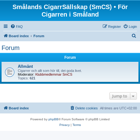
Smålands CigarrSällskap (SmCS) • För
Cigarren i Småland
FAQ
Register
Login
S
Board index
Forum
e
Forum
a
Forum
r
c
Allmänt
Cigarrer och allt som hör till, det goda livet.
h
Moderator:
Klubbmedlemmar SmCS
Topics:
621
Jump to
Board index
Delete cookies
All times are
UTC+02:00
Powered by
phpBB
® Forum Software © phpBB Limited
Privacy
|
Terms