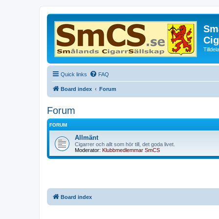
Små
Cig
Tillde
Quick links
FAQ
Board index
Forum
Forum
FORUM
Allmänt
Cigarrer och allt som hör till, det goda livet.
Moderator:
Klubbmedlemmar SmCS
Board index