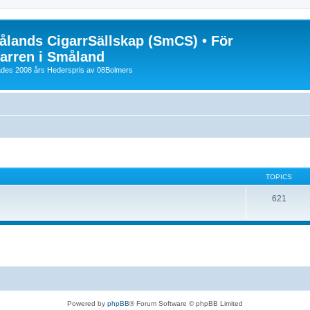
lands CigarrSällskap (SmCS) • För
arren i Småland
lades 2008 års Hederspris av 08Bolmers
TOPICS
621
Powered by
phpBB
® Forum Software © phpBB Limited