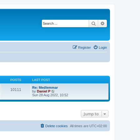
Search
Advanced search
Register
Login
POSTS
LAST POST
Re: Medlemmar
10111
V
by
Daniel P
i
Sun 28 Aug 2022, 10:52
e
w
t
h
Jump to
e
l
a
t
Delete cookies
All times are
UTC+02:00
e
s
t
p